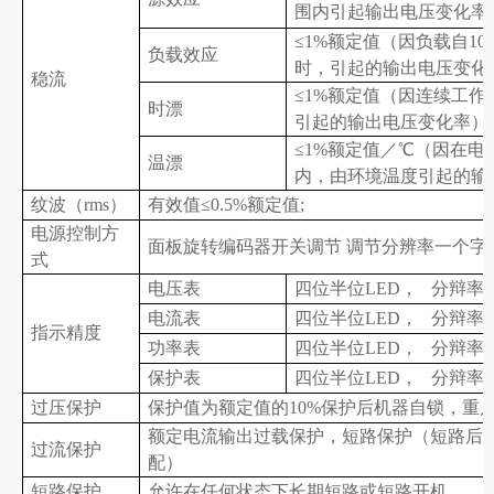
围内引起输出电压变化率
≤1%额定值（因负载自10
负载效应
时，引起的输出电压变化
稳流
≤1%额定值（因连续工作
时漂
引起的输出电压变化率）
≤1%额定值／℃（因在电
温漂
内，由环境温度引起的输
纹波（rms）
有效值≤0.5%额定值;
电源控制方
面板旋转编码器开关调节 调节分辨率一个字
式
电压表
四位半位LED， 分辩率≥0
电流表
四位半位LED， 分辩率≥0
指示精度
功率
表
四位半位LED， 分辩率≥0
保护
表
四位半位LED， 分辩率≥0
过压保护
保护值为额定值的10%保护后机器自锁，重
额定电流输出过载保护，短路保护（短路后
过流保护
配）
短路保护
允许在任何状态下长期短路或短路开机