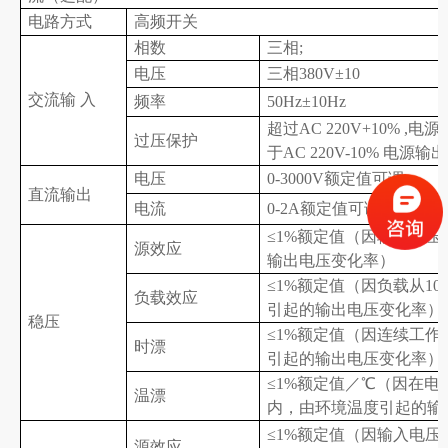
电路方式
高频开关
相数
三
相;
电压
三
相
38
0V±10
交流输 入
频率
50Hz±10Hz
超过AC 220V+10% ,
过压保护
于AC 220V-10% 电源输
电压
0-3000V额定值可调
直流输出
电流
0-
2A
额定值可调,具备限流
≤1%额定值（因输入电压变
源效应
输出电压变化率）
≤1%额定值（因负载从10
负载效应
引起的输出电压变化率）
稳压
≤1%额定值（因连续工作
时漂
引起的输出电压变化率）
≤1%额定值／℃（因在电
温漂
内，由环境温度引起的输
≤1%额定值（因输入电压变化
源效应