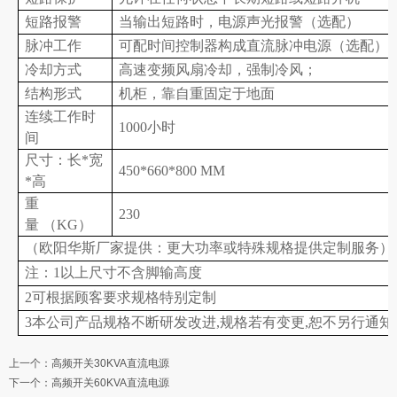
短路报警
当输出短路时，电源声光报警（选配）
脉冲工作
可配时间控制器构成直流脉冲电源（选配）
冷却方式
高速变频风扇冷却，强制冷风；
结构形式
机柜，靠自重固定于地面
连续工作时
1000小时
间
尺寸：长*宽
450*660*800 MM
*高
重
230
量 （KG）
（
欧阳华斯厂家提供：
更大功率或特殊规格提供定制服务
）
注：1以上尺寸不含脚输高度
2可根据顾客要求规格特别定制
3本公司产品规格不断研发改进,规格若有变更,恕不另行通知
上一个：
高频开关30KVA直流电源
下一个：
高频开关60KVA直流电源