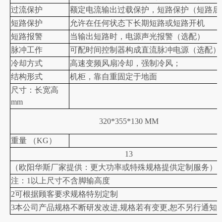
过流保护
额定电流输出过载保护，短路保护（短路后
短路保护
允许在任何状态下长期短路或短路开机
短路报警
当输出短路时，电源声光报警（选配）
脉冲工作
可配时间控制器构成直流脉冲电源（选配）
冷却方式
高速变频风扇冷却，强制冷风；
结构形式
机柜，靠自重固定于地面
尺寸：长宽高
mm
320*355*130 MM
重量 （KG）
13
（
欧阳华斯厂家提供：
更大功率或特殊规格提供定制服务
）
注：1以上尺寸不含脚输高度
2可根据顾客要求规格特别定制
3本公司产品规格不断研发改进,规格若有变更,恕不另行通知