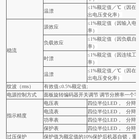
≤1%额定值／℃（因
温漂
出电压变化率）
≤1%额定值（因输入电压
源效应
率）
≤1%额定值（因负载自
负载效应
率）
稳流
≤1%额定值（因连续
时漂
率）
≤1%额定值／℃（因
温漂
出电压变化率）
纹波（rms）
有效值≤0.5%额定值;
电源控制方式
面板旋转编码器开关调节 调节分辨率一个
电压表
四位半位LED， 分辩率≥
电流表
四位半位LED， 分辩率≥
指示精度
功率
表
四位半位LED， 分辩率≥
保护
表
四位半位LED， 分辩率≥
过压保护
保护值为额定值的10%保护后机器自锁，重