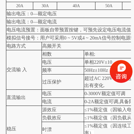
20A
30A
40A
50A
输出电压：0—额定电压
输出电流：0—额定电流
电压电流预置：面板自带预置按键，可预先设定电压电流值
模拟信号接号：用户可采用0 ~ 5V或4 ~ 20mA信号控制
电路方式
高频开关
相数
单相;
电压
单相220V±10
交流输 入
频率
50Hz±10Hz
超过AC 220V+10% ,
过压保护
出有变化.
电压
0-3000V额定值可调
直流输出
电流
0-
2A
额定值可调,具备限
源效应
≤1%额定值（因输入电
负载效应
≤1%额定值（因负载从
≤1%额定值（因连续
稳压
时漂
率）