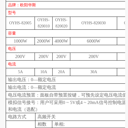
品牌：欧阳华斯
型号
OYHS-
OYHS-
OYHS-
8
2005
OYHS-
8
20030
O
8
20010
8
20020
容量
1000W
2000W
4000W
6000W
电压
200V
200V
200V
200V
电流
5A
10A
20A
30A
输出电压：0—额定电压
输出电流：0—额定电流
电压电流预置：面板自带预置按键，可预先设定电压电流值
模拟信号接号：用户可采用0 ~ 5V或4 ~ 20mA信号控制电
和电流（选配）
电路方式
高频开关
相数
单相;