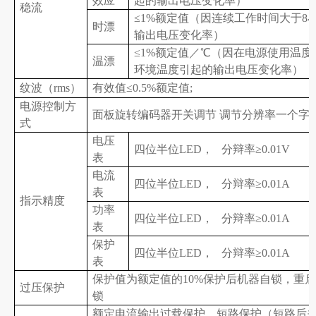
效应
起的输出电压变化率）
稳流
≤1%额定值（因连续工作时间大于8
时漂
输出电压变化率）
≤1%额定值／℃（因在电源使用温度
温漂
环境温度引起的输出电压变化率）
纹波（rms）
有效值≤0.5%额定值;
电源控制方
面板旋转编码器开关调节 调节分辨率一个字
式
电压
四位半位LED， 分辩率≥0.01V
表
电流
四位半位LED， 分辩率≥0.01A
表
指示精度
功率
四位半位LED， 分辩率≥0.01A
表
保护
四位半位LED， 分辩率≥0.01A
表
保护值为额定值的10%保护后机器自锁，重
过压保护
锁
额定电流输出过载保护，短路保护（短路后