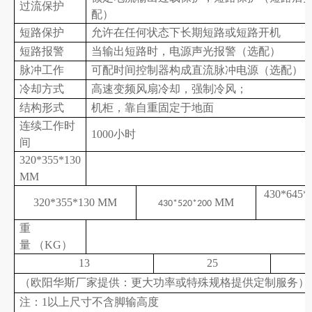
过流保护
配）
短路保护
允许在任何状态下长期短路或短路开机
短路报警
当输出短路时，电源声光报警（选配）
脉冲工作
可配时间控制器构成直流脉冲电源（选配）
冷却方式
高速变频风扇冷却，强制冷风；
结构形式
机柜，靠自重固定于地面
连续工作时
1000小时
间
320*355*130
MM
430*64
320*355*130 MM
MM
430*520*200
重
量 （KG）
13
25
（
欧阳华斯厂家提供：
更大功率或特殊规格提供定制服务
）
注：1以上尺寸不含脚输高度