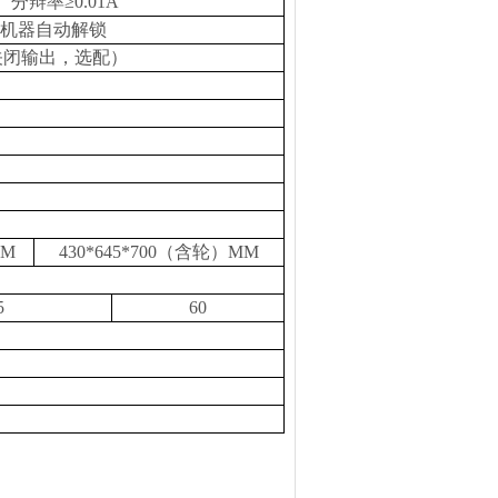
分辩率≥0.01A
启机器自动解锁
关闭输出，选配）
M
430*645*700（含轮）MM
5
60