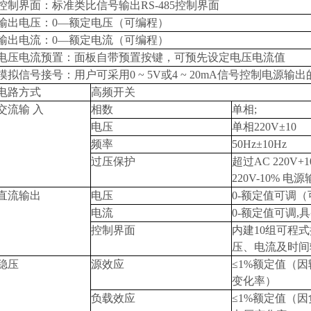
控制界面
：标准类比信号输出RS-485控制界面
输出电压：0—额定电压
（可编程）
输出电流：0—额定电流
（可编程）
电压电流预置：面板自带预置按键，可预先设定电压电流值
模拟信号接号：用户可采用0 ~ 5V或4 ~ 20mA信号控制电源
电路方式
高频开关
交流输 入
相数
单相;
电压
单相220V±10
频率
50Hz±10Hz
过压保护
超过AC 220V
220V-10% 电
直流输出
电压
0-额定值可调
（
电流
0-额定值可调,
控制界面
内建10组可程
压、电流及时间
稳压
源效应
≤1%额定值（因
变化率）
负载效应
≤1%额定值（因