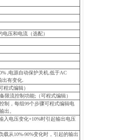
输出的电压和电流（选配）
+10% ,电源自动保护关机,低于AC
源输出有变化.
可程式编辑
）
具备限流控制功能;
（
可程式编辑
）
式控制，每组99个步骤可程式编辑电
输出。
输入电压变化+10%时引起输出电压
负载从10%-90%变化时，引起的输出