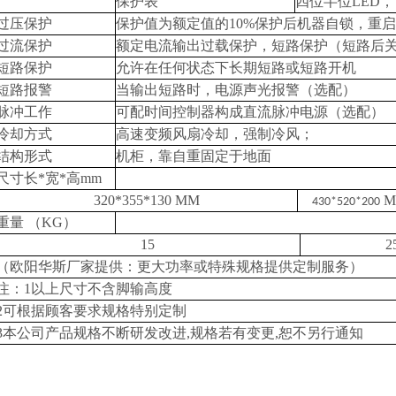
保护
表
四位半位LED， 
过压保护
保护值为额定值的10%保护后机器自锁，重
过流保护
额定电流输出过载保护，短路保护（短路后
短路保护
允许在任何状态下长期短路或短路开机
短路报警
当输出短路时，电源声光报警（选配）
脉冲工作
可配时间控制器构成直流脉冲电源（选配）
冷却方式
高速变频风扇冷却，强制冷风；
结构形式
机柜，靠自重固定于地面
尺寸长*宽*高mm
320*355*130 MM
M
430*520*200
重量 （KG）
15
2
（
欧阳华斯厂家提供：
更大功率或特殊规格提供定制服务
）
注：1以上尺寸不含脚输高度
2可根据顾客要求规格特别定制
3本公司产品规格不断研发改进,规格若有变更,恕不另行通知