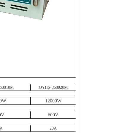
60010M
OYHS-8
60020M
00W
12000W
0V
600V
0A
20A