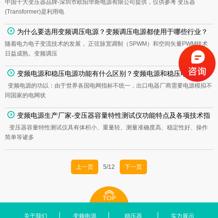
中国十大变压器品牌-深圳市欧阳华斯电源有限公司提供，仅供参考 变压器
考
(Transformer)是利用电
为什么要选用变频调压电源？变频调压电源都使用于哪些行业？
随着电力电子变流技术的发展， 正弦脉宽调制（SPWM）和空间矢量PWM技术
日益成熟。变频调压
变频电源和稳压电源功能有什么区别？变频电源和稳压电源技术
变频电源的功以：由于世界各国电网指标不统一，出口电器厂商需要电源模拟不
特点有什么区别？
同国家的电网状
变频电源生产厂家-变压器容量特性测试仪功能特点及各项技术指
变压器容量特性测试仪具有体积小、重量轻、测量准确度高、稳定性好、操作
标
简单等诸多
上一页
5/12
下一页
关于我们
变频电源
稳压器
实力展示